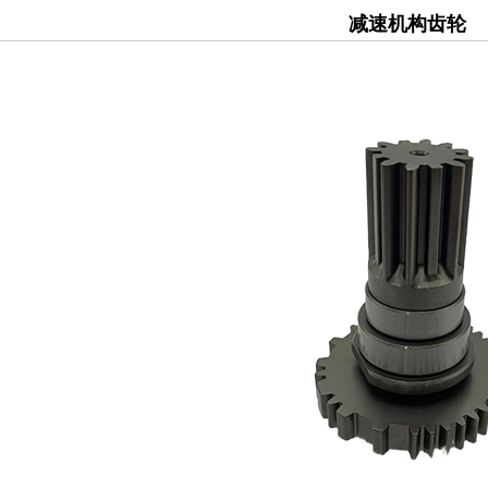
减速机构齿轮