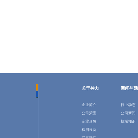
关于神力
新闻与活
企业简介
行业动态
公司荣誉
公司新闻
企业形象
机械知识
检测设备