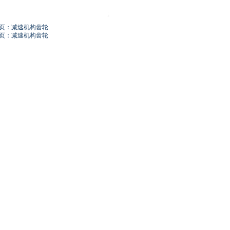
页：减速机构齿轮
页：减速机构齿轮