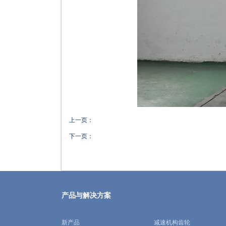
上一页：
下一页：
产品与解决方案
新产品
减速机构齿轮