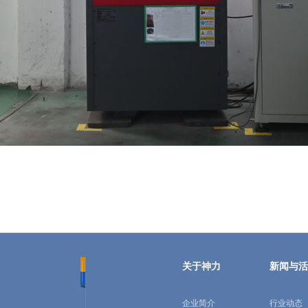
关于神力
新闻与活
企业简介
行业动态