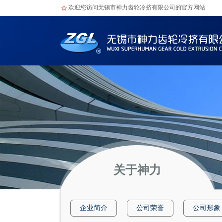
欢迎您访问无锡市神力齿轮冷挤有限公司的官方网站
关于神力
企业简介
公司荣誉
公司形象