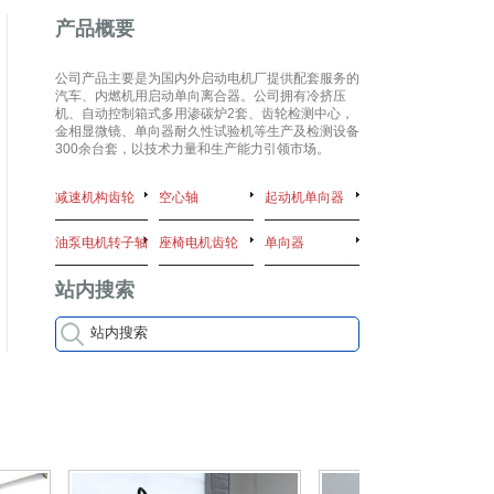
产品概要
公司产品主要是为国内外启动电机厂提供配套服务的
汽车、内燃机用启动单向离合器。公司拥有冷挤压
机、自动控制箱式多用渗碳炉2套、齿轮检测中心，
金相显微镜、单向器耐久性试验机等生产及检测设备
300余台套，以技术力量和生产能力引领市场。
减速机构齿轮
空心轴
起动机单向器
油泵电机转子轴
座椅电机齿轮
单向器
站内搜索