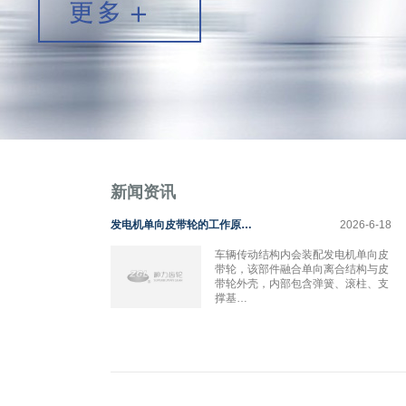
新闻资讯
发电机单向皮带轮的工作原…
2026-6-18
车辆传动结构内会装配发电机单向皮
带轮，该部件融合单向离合结构与皮
带轮外壳，内部包含弹簧、滚柱、支
撑基…