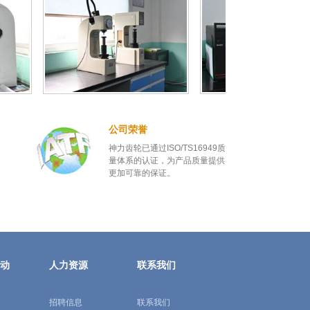
公司荣誉
神力齿轮已通过ISO/TS16949质
量体系的认证，为产品质量提供
更加可靠的保证。
动
人力资源
联系我们
招聘信息
联系我们