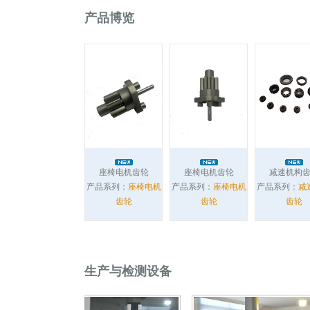
产品博览
座椅电机齿轮
座椅电机齿轮
减速机构
产品系列：
座椅电机
产品系列：
座椅电机
产品系列：
减
齿轮
齿轮
齿轮
生产与检测设备