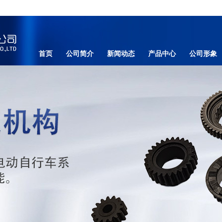
首页
公司简介
新闻动态
产品中心
公司形象